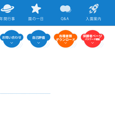
年間行事
園の一日
Q&A
入園案内