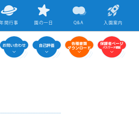
年間行事
園の一日
Q&A
入園案内